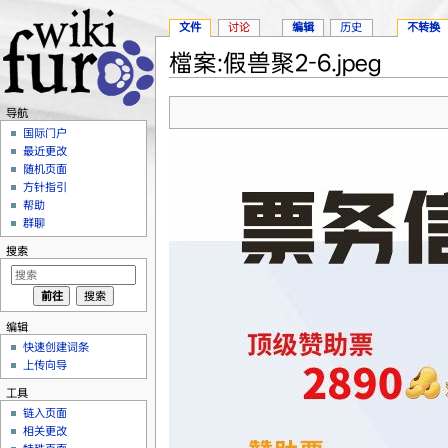
文件
讨论
编辑
历史
不转换
檔案:假兽聚2-6.jpeg
跳转至：
导航
、
搜索
导航
国际门户
最近更改
随机页面
方针指引
帮助
群聊
搜索
编辑
快速创建词条
上传向导
工具
链入页面
相关更改