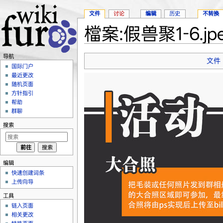
文件
讨论
编辑
历史
不转换
檔案:假兽聚1-6.jp
跳转至：
导航
、
搜索
导航
文件
国际门户
最近更改
随机页面
方针指引
帮助
群聊
搜索
编辑
快速创建词条
上传向导
工具
链入页面
相关更改