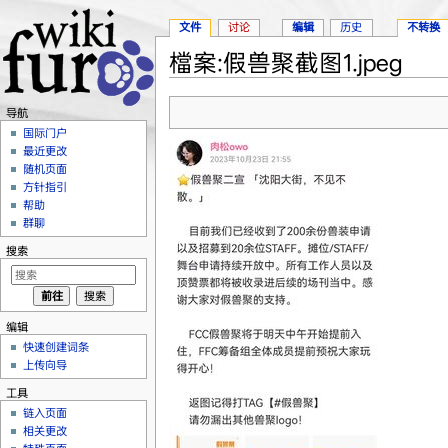
文件
讨论
编辑
历史
不转换
檔案:假兽聚截图1.jpeg
跳转至：
导航
、
搜索
导航
国际门户
最近更改
随机页面
方针指引
帮助
群聊
搜索
编辑
快速创建词条
上传向导
工具
链入页面
相关更改