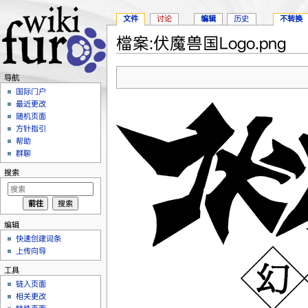
文件
讨论
编辑
历史
不转换
檔案:伏魔兽国Logo.png
跳转至：
导航
、
搜索
导航
国际门户
最近更改
随机页面
方针指引
帮助
群聊
搜索
编辑
快速创建词条
上传向导
工具
链入页面
相关更改