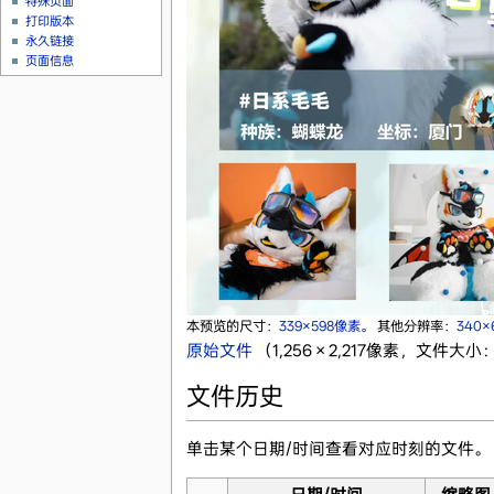
特殊页面
打印版本
永久链接
页面信息
本预览的尺寸：
339×598像素
。
其他分辨率：
340
原始文件
‎
（1,256 × 2,217像素，文件大小：
文件历史
单击某个日期/时间查看对应时刻的文件。