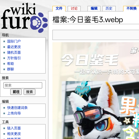
文件
讨论
编辑
历史
不转换
檔案:今日鉴毛3.webp
跳转至：
导航
、
搜索
导航
国际门户
最近更改
随机页面
方针指引
帮助
群聊
搜索
编辑
快速创建词条
上传向导
工具
链入页面
相关更改