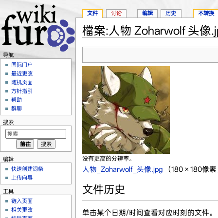
文件
讨论
编辑
历史
不转换
檔案:人物 Zoharwolf 头像.j
跳转至：
导航
、
搜索
导航
国际门户
最近更改
随机页面
方针指引
帮助
群聊
搜索
没有更高的分辨率。
编辑
人物_Zoharwolf_头像.jpg
‎
（180 × 180像
快速创建词条
上传向导
文件历史
工具
链入页面
相关更改
单击某个日期/时间查看对应时刻的文件。