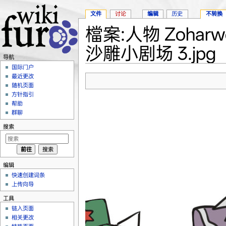
文件
讨论
编辑
历史
不转换
檔案:人物 Zohar
沙雕小剧场 3.jpg
导航
跳转至：
导航
、
搜索
国际门户
最近更改
随机页面
方针指引
帮助
群聊
搜索
编辑
快速创建词条
上传向导
工具
链入页面
相关更改