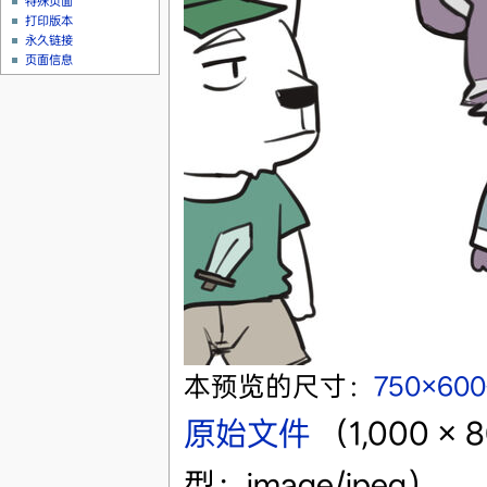
特殊页面
打印版本
永久链接
页面信息
本预览的尺寸：
750×60
原始文件
‎
（1,000 
型：image/jpeg）