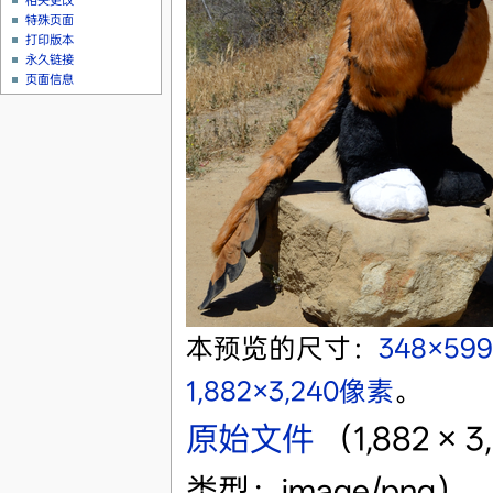
相关更改
特殊页面
打印版本
永久链接
页面信息
本预览的尺寸：
348×59
1,882×3,240像素
。
原始文件
‎
（1,882 ×
类型：image/png）