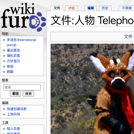
文件
讨论
编辑
历史
不转换
文件:人物 Telepho
跳转至：
导航
、
搜索
导航
文件
多语言(International
portal)
最近更改
随机页面
方针指引
帮助
群聊
搜索
编辑
快速创建词条
上传向导
工具
链入页面