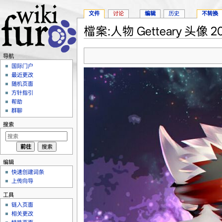
文件
讨论
编辑
历史
不转换
檔案:人物 Getteary 头像 202
跳转至：
导航
、
搜索
导航
国际门户
最近更改
随机页面
方针指引
帮助
群聊
搜索
编辑
快速创建词条
上传向导
工具
链入页面
相关更改