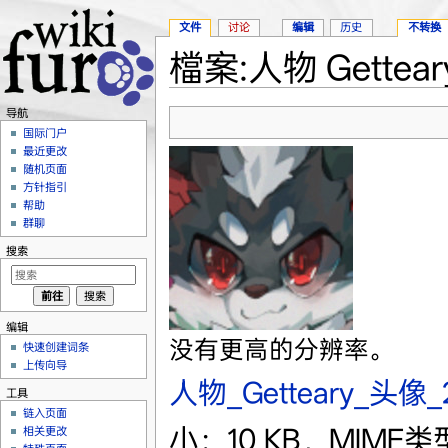
文件
讨论
编辑
历史
不转换
檔案:人物 Getteary
跳转至：
导航
、
搜索
导航
国际门户
最近更改
随机页面
方针指引
帮助
群聊
搜索
编辑
没有更高的分辨率。
快速创建词条
上传向导
人物_Getteary_头像_20
工具
链入页面
小：10 KB，MIME类型
相关更改