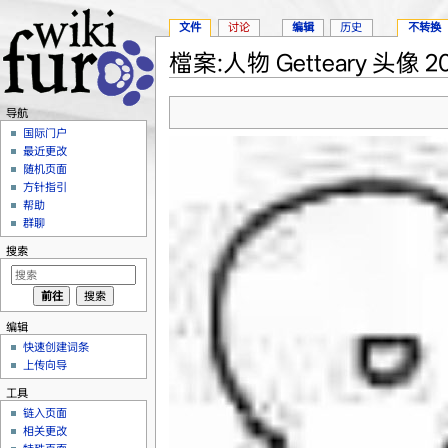
文件
讨论
编辑
历史
不转换
檔案:人物 Getteary 头像 20
跳转至：
导航
、
搜索
导航
国际门户
最近更改
随机页面
方针指引
帮助
群聊
搜索
编辑
快速创建词条
上传向导
工具
链入页面
相关更改