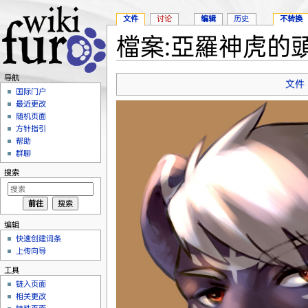
文件
讨论
编辑
历史
不转换
檔案:亞羅神虎的頭像
跳转至：
导航
、
搜索
导航
文件
国际门户
最近更改
随机页面
方针指引
帮助
群聊
搜索
编辑
快速创建词条
上传向导
工具
链入页面
相关更改