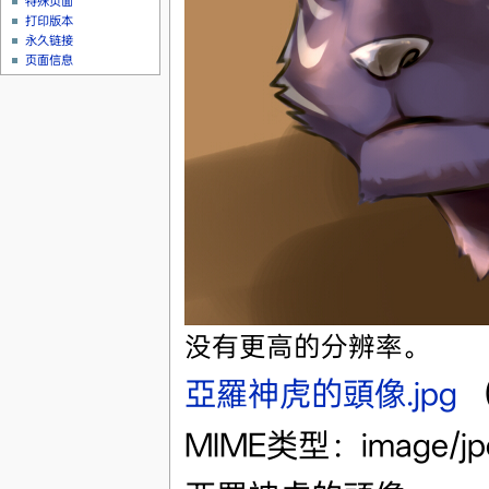
特殊页面
打印版本
永久链接
页面信息
没有更高的分辨率。
亞羅神虎的頭像.jpg
‎
（
MIME类型：image/j