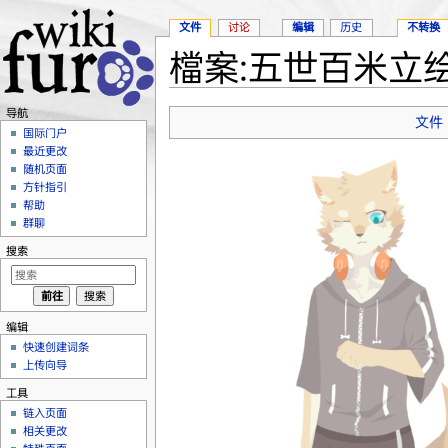
文件
讨论
编辑
历史
不转换
檔案:五世百米立绘.
跳转至：
导航
、
搜索
导航
文件
国际门户
最近更改
随机页面
方针指引
帮助
群聊
搜索
编辑
快速创建词条
上传向导
工具
链入页面
相关更改