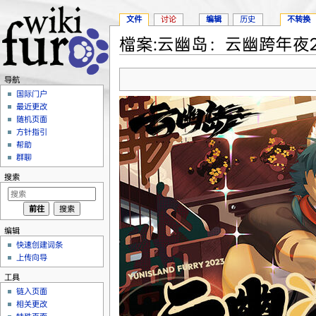
文件
讨论
编辑
历史
不转换
檔案:云幽岛：云幽跨年夜202
跳转至：
导航
、
搜索
导航
国际门户
最近更改
随机页面
方针指引
帮助
群聊
搜索
编辑
快速创建词条
上传向导
工具
链入页面
相关更改