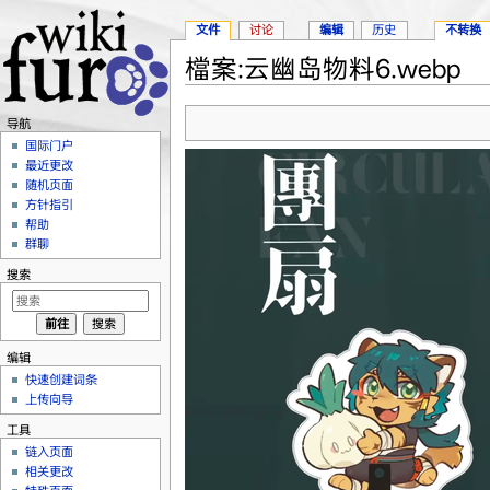
文件
讨论
编辑
历史
不转换
檔案:云幽岛物料6.webp
跳转至：
导航
、
搜索
导航
国际门户
最近更改
随机页面
方针指引
帮助
群聊
搜索
编辑
快速创建词条
上传向导
工具
链入页面
相关更改