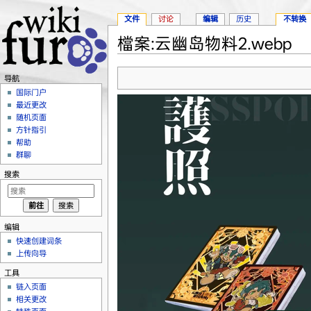
文件
讨论
编辑
历史
不转换
檔案:云幽岛物料2.webp
跳转至：
导航
、
搜索
导航
国际门户
最近更改
随机页面
方针指引
帮助
群聊
搜索
编辑
快速创建词条
上传向导
工具
链入页面
相关更改