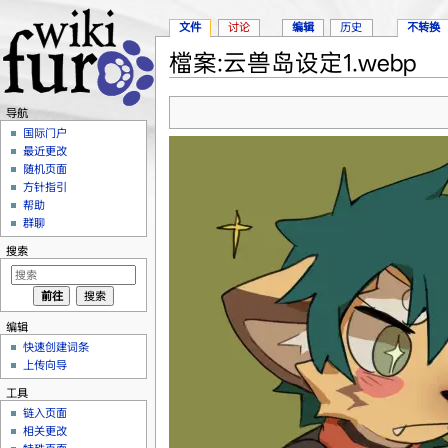
文件
讨论
编辑
历史
不转换
檔案:云兽岛设定1.webp
跳转至：
导航
、
搜索
导航
国际门户
最近更改
随机页面
方针指引
帮助
群聊
搜索
编辑
快速创建词条
上传向导
工具
链入页面
相关更改