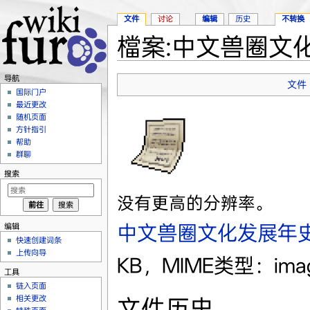
文件
讨论
编辑
历史
不转换
檔案:中文兽圈文化
跳转至：
导航
、
搜索
导航
文件
国际门户
最近更改
随机页面
方针指引
帮助
群聊
搜索
没有更高的分辨率。
中文兽圈文化发展年史.
编辑
快速创建词条
上传向导
KB，MIME类型：imag
工具
链入页面
相关更改
文件历史