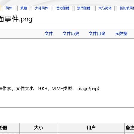
简体
繁體
大陆简体
香港繁體
澳門繁體
大马简体
新加坡简
事件.png
文件
文件历史
文件用途
元数据
 128像素，文件大小：9 KB，MIME类型：image/png）
略图
大小
用户
备