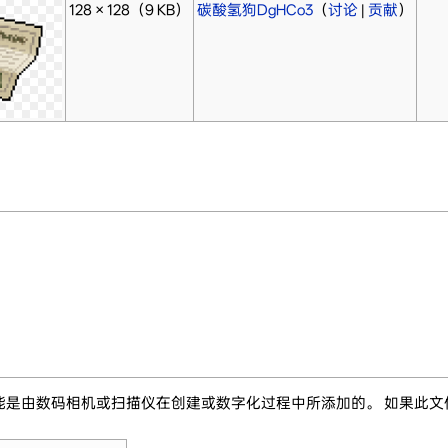
128 × 128
（9 KB）
碳酸氢狗DgHCo3
（
讨论
|
贡献
）
能是由数码相机或扫描仪在创建或数字化过程中所添加的。 如果此