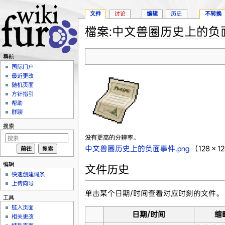
文件
讨论
编辑
历史
不转换
檔案:中文兽圈历史上的负面
跳转至：
导航
、
搜索
导航
国际门户
最近更改
随机页面
方针指引
帮助
群聊
搜索
没有更高的分辨率。
中文兽圈历史上的负面事件.png
‎
（128 ×
编辑
文件历史
快速创建词条
上传向导
单击某个日期/时间查看对应时刻的文件。
工具
链入页面
日期/时间
缩
相关更改