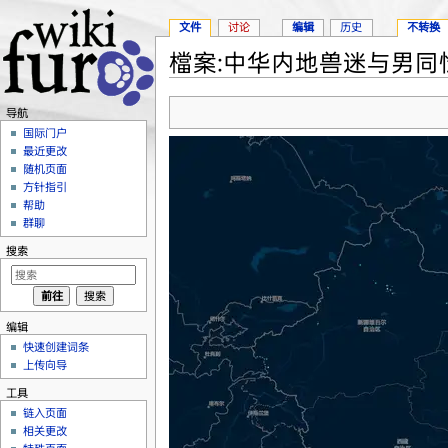
文件
讨论
编辑
历史
不转换
檔案:中华内地兽迷与男同性
跳转至：
导航
、
搜索
导航
国际门户
最近更改
随机页面
方针指引
帮助
群聊
搜索
编辑
快速创建词条
上传向导
工具
链入页面
相关更改