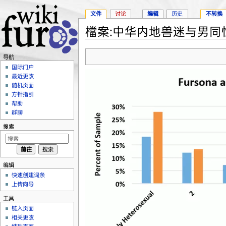
文件
讨论
编辑
历史
不转换
檔案:中华内地兽迷与男同性
跳转至：
导航
、
搜索
导航
国际门户
最近更改
随机页面
方针指引
帮助
群聊
搜索
编辑
快速创建词条
上传向导
工具
链入页面
相关更改