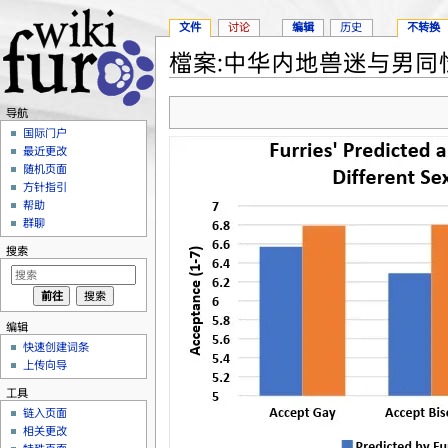
文件
讨论
编辑
历史
不转换
檔案:中华内地兽迷与男同性
跳转至：
导航
、
搜索
导航
国际门户
最近更改
随机页面
方针指引
帮助
群聊
搜索
编辑
快速创建词条
上传向导
工具
链入页面
相关更改