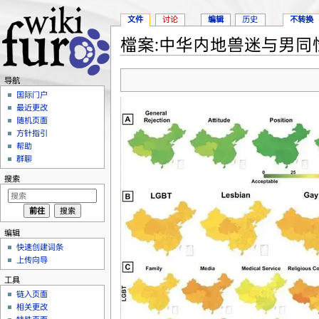
文件
讨论
编辑
历史
不转换
檔案:中华内地兽迷与男同性
跳转至：
导航
、
搜索
导航
国际门户
最近更改
随机页面
方针指引
帮助
群聊
搜索
编辑
快速创建词条
上传向导
工具
链入页面
相关更改