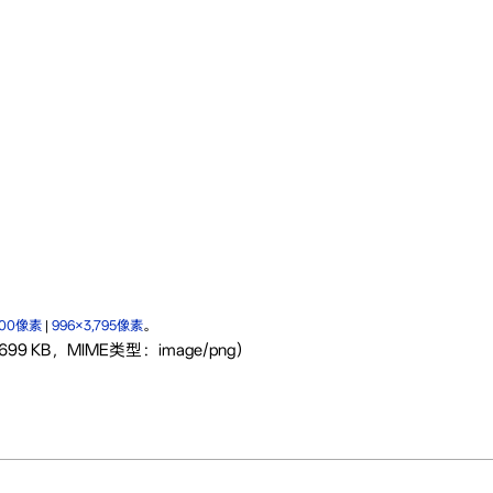
600像素
|
996×3,795像素
。
99 KB，MIME类型：image/png）