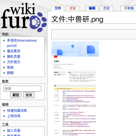
文件
讨论
编辑
历史
不转换
文件:中兽研.png
跳转至：
导航
、
搜索
导航
多语言(International
portal)
最近更改
随机页面
方针指引
帮助
群聊
搜索
编辑
快速创建词条
上传向导
工具
链入页面