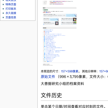
相关更改
特殊页面
打印版本
永久链接
页面信息
本预览的尺寸：
157×598像素
。
其他分辨率：
157×
原始文件
‎
（996 × 3,795像素，文件大小：6
大兽据研究小组的档案资料
文件历史
单击某个日期/时间查看对应时刻的文件。