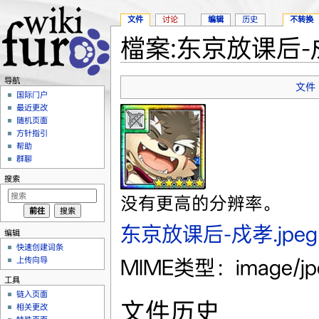
文件
讨论
编辑
历史
不转换
檔案:东京放课后-戍
跳转至：
导航
、
搜索
导航
文件
国际门户
最近更改
随机页面
方针指引
帮助
群聊
搜索
没有更高的分辨率。
东京放课后-戍孝.jpeg
编辑
快速创建词条
MIME类型：image/j
上传向导
工具
链入页面
文件历史
相关更改