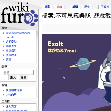
檔案
討論
編輯
歷史
不转换
檔案:不可思議樂隊-遊戲截圖1
跳轉到：
導覽
、
搜尋
導覽
多语言(International
portal)
近期變動
隨機頁面
方针指引
使用說明
群聊
搜尋
编辑
快速创建词条
上传向导
工具箱
連入頁面