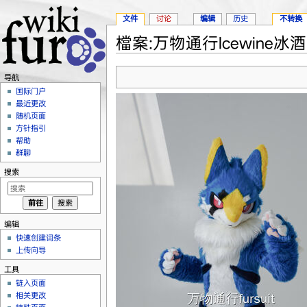
文件
讨论
编辑
历史
不转换
檔案:万物通行Icewine冰酒.
跳转至：
导航
、
搜索
导航
国际门户
最近更改
随机页面
方针指引
帮助
群聊
搜索
编辑
快速创建词条
上传向导
工具
链入页面
相关更改