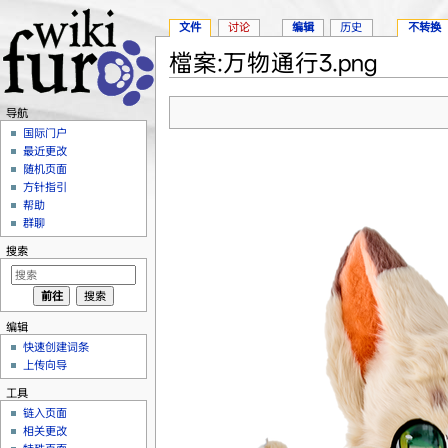
文件
讨论
编辑
历史
不转换
檔案:万物通行3.png
跳转至：
导航
、
搜索
导航
国际门户
最近更改
随机页面
方针指引
帮助
群聊
搜索
编辑
快速创建词条
上传向导
工具
链入页面
相关更改