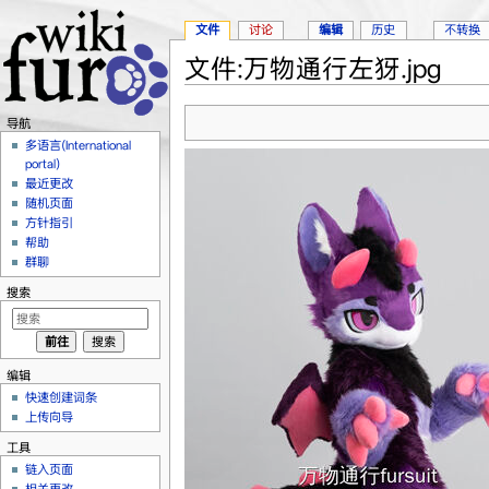
文件
讨论
编辑
历史
不转换
文件:万物通行左犽.jpg
跳转至：
导航
、
搜索
导航
多语言(International
portal)
最近更改
随机页面
方针指引
帮助
群聊
搜索
编辑
快速创建词条
上传向导
工具
链入页面