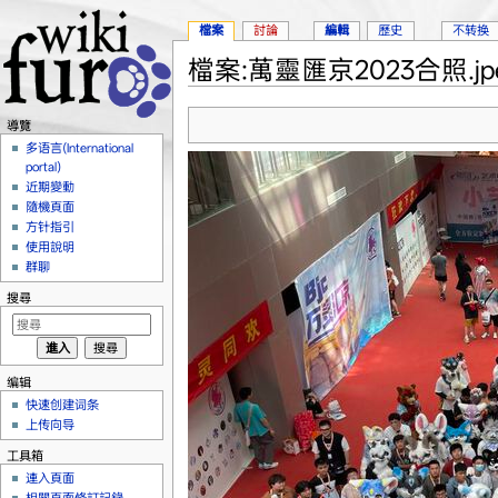
檔案
討論
編輯
歷史
不转换
檔案:萬靈匯京2023合照.jp
跳轉到：
導覽
、
搜尋
導覽
多语言(International
portal)
近期變動
隨機頁面
方针指引
使用說明
群聊
搜尋
编辑
快速创建词条
上传向导
工具箱
連入頁面