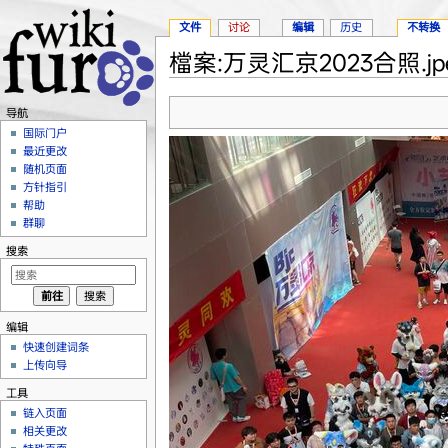
文件
讨论
编辑
历史
不转换
檔案:万灵汇京2023合照.jp
跳转至：
导航
、
搜索
导航
国际门户
最近更改
随机页面
方针指引
帮助
群聊
搜索
编辑
快速创建词条
上传向导
工具
链入页面
相关更改