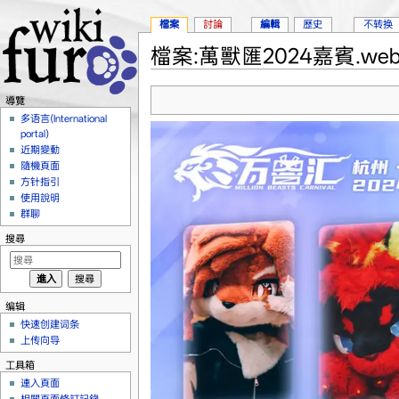
檔案
討論
編輯
歷史
不转换
檔案:萬獸匯2024嘉賓.web
跳轉到：
導覽
、
搜尋
導覽
多语言(International
portal)
近期變動
隨機頁面
方针指引
使用說明
群聊
搜尋
编辑
快速创建词条
上传向导
工具箱
連入頁面