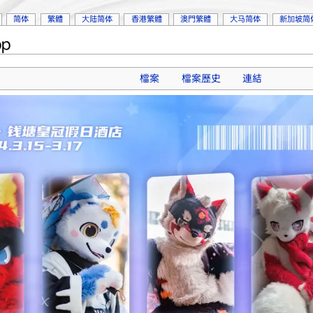
简体
繁體
大陆简体
香港繁體
澳門繁體
大马简体
新加坡简
p
檔案
檔案歷史
連結