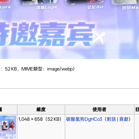
：52 KB，MIME類型：image/webp）
。
圖
維度
使用者
1,048 × 658
（52 KB）
碳酸氢狗DgHCo3
（
對話
|
貢獻
）