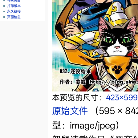
特殊页面
打印版本
永久链接
页面信息
本预览的尺寸：
423×59
原始文件
‎
（595 × 
型：image/jpeg）