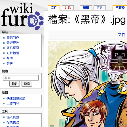
文件
讨论
编辑
历史
不转换
檔案:《黑帝》.jpg
跳转至：
导航
、
搜索
导航
文件
国际门户
最近更改
随机页面
方针指引
帮助
群聊
搜索
编辑
快速创建词条
上传向导
工具
链入页面
相关更改