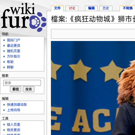
文件
讨论
编辑
历史
不转换
檔案:《疯狂动物城》狮市长.
跳转至：
导航
、
搜索
导航
国际门户
最近更改
随机页面
方针指引
帮助
群聊
搜索
编辑
快速创建词条
上传向导
工具
链入页面
相关更改