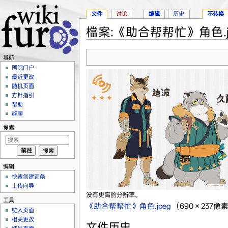
文件
讨论
编辑
历史
不转换
檔案:《助合帮帮忙》角色.j
跳转至：
导航
、
搜索
导航
国际门户
最近更改
随机页面
方针指引
帮助
群聊
搜索
编辑
快速创建词条
上传向导
没有更高的分辨率。
工具
《助合帮帮忙》角色.jpeg
‎
（690 × 237
链入页面
相关更改
文件历史