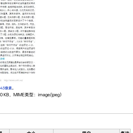
843像素
。
 KB，MIME类型：image/jpeg）