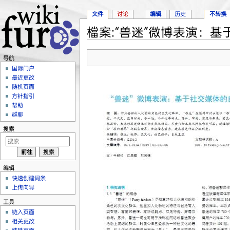
文件
讨论
编辑
历史
不转换
檔案:“兽迷”微博表演：基于
跳转至：
导航
、
搜索
导航
国际门户
最近更改
随机页面
方针指引
帮助
群聊
搜索
编辑
快速创建词条
上传向导
工具
链入页面
相关更改