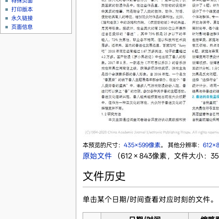
特殊页面
打印版本
永久链接
页面信息
本预览的尺寸：
435×599像素
。
其他分辨率：
612×
原始文件
‎
（612 × 843像素，文件大小：350
文件历史
单击某个日期/时间查看对应时刻的文件。