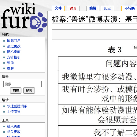
文件
讨论
编辑
历史
不转换
檔案:“兽迷”微博表演：基于
跳转至：
导航
、
搜索
导航
国际门户
最近更改
随机页面
方针指引
帮助
群聊
搜索
编辑
快速创建词条
上传向导
工具
链入页面
相关更改