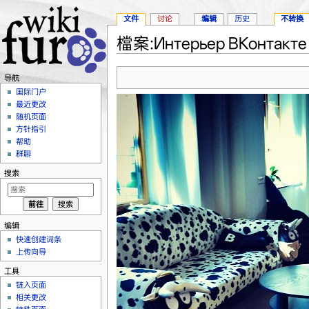
文件
讨论
编辑
历史
不转换
檔案:Интерьер ВКонтакте 
跳转至：
导航
、
搜索
导航
国际门户
最近更改
随机页面
方针指引
帮助
群聊
搜索
编辑
快速创建词条
上传向导
工具
链入页面
相关更改