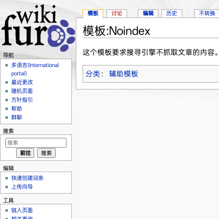
模板
讨论
编辑
历史
不转换
模板:Noindex
跳转至：
导航
、
搜索
这个模板要求搜寻引擎不抓取文章的内容
导航
多语言(International
分类
：
辅助模板
portal)
最近更改
随机页面
方针指引
帮助
群聊
搜索
编辑
快速创建词条
上传向导
工具
链入页面