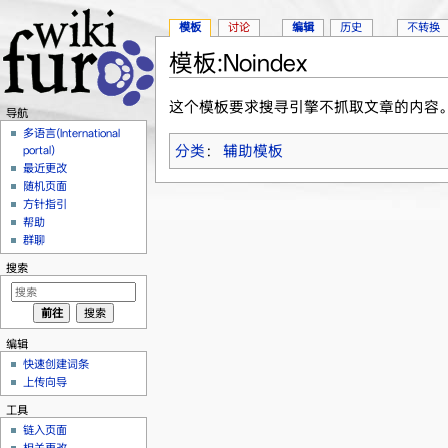
模板
讨论
编辑
历史
不转换
模板:Noindex
跳转至：
导航
、
搜索
这个模板要求搜寻引擎不抓取文章的内容
导航
多语言(International
分类
：
辅助模板
portal)
最近更改
随机页面
方针指引
帮助
群聊
搜索
编辑
快速创建词条
上传向导
工具
链入页面