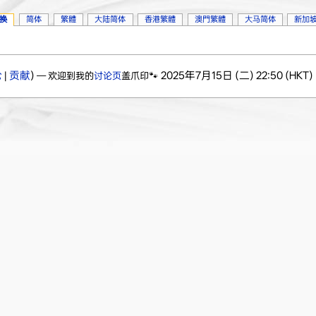
换
简体
繁體
大陆简体
香港繁體
澳門繁體
大马简体
新加
论
|
贡献
)
2025年7月15日 (二) 22:50 (HKT)
— 欢迎到我的
讨论页
盖爪印🐾