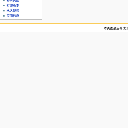
特殊页面
打印版本
永久链接
页面信息
本页面最后修改于20