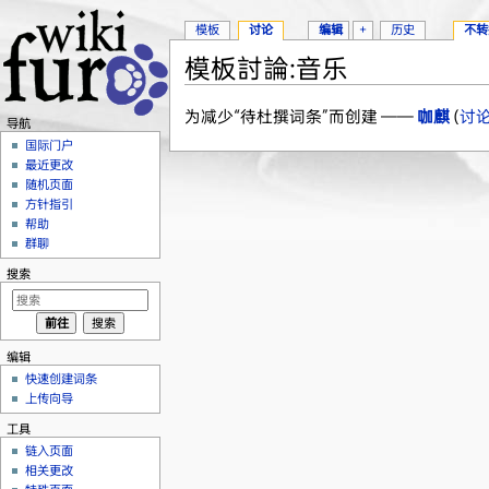
模板
讨论
编辑
+
历史
不转
模板討論:音乐
跳转至：
导航
、
搜索
为减少“待杜撰词条”而创建 ——
咖麒
(
讨
导航
国际门户
最近更改
随机页面
方针指引
帮助
群聊
搜索
编辑
快速创建词条
上传向导
工具
链入页面
相关更改