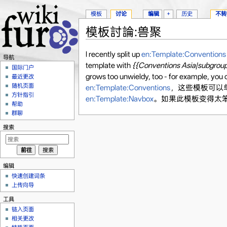
模板
讨论
编辑
+
历史
不转
模板討論:兽聚
跳转至：
导航
、
搜索
I recently split up
en:Template:Conventions
导航
template with
{{Conventions Asia|subgroup
国际门户
grows too unwieldy, too - for example
最近更改
随机页面
en:Template:Conventions
，这些模板可以
方针指引
en:Template:Navbox
。如果此模板变得太笨
帮助
群聊
搜索
编辑
快速创建词条
上传向导
工具
链入页面
相关更改