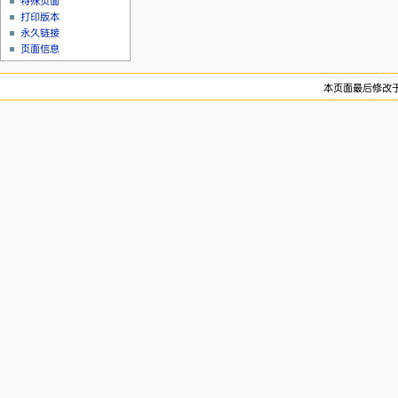
特殊页面
打印版本
永久链接
页面信息
本页面最后修改于20