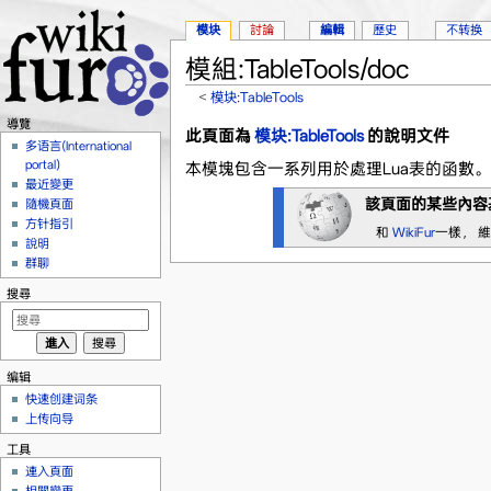
模块
討論
編輯
歷史
不转换
模組:TableTools/doc
<
模块:TableTools
跳轉到：
導覽
、
搜尋
導覽
此頁面為
模块:TableTools
的說明文件
多语言(International
portal)
本模塊包含一系列用於處理Lua表的函數。這
最近變更
該頁面的某些內容
隨機頁面
方针指引
和
WikiFur
一樣， 
說明
群聊
搜尋
编辑
快速创建词条
上传向导
工具
連入頁面