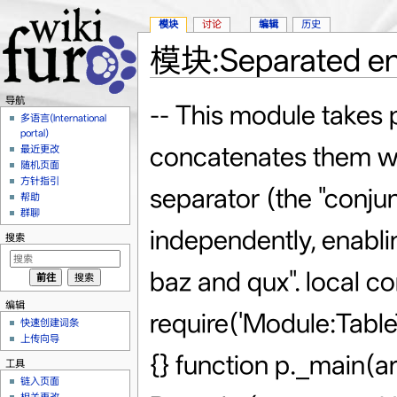
模块
讨论
编辑
历史
模块:Separated en
跳转至：
导航
、
搜索
导航
-- This module takes 
多语言(International
portal)
concatenates them wit
最近更改
随机页面
方针指引
separator (the "conjun
帮助
群聊
independently, enabling
搜索
baz and qux". local 
编辑
require('Module:Tabl
快速创建词条
上传向导
{} function p._main(ar
工具
链入页面