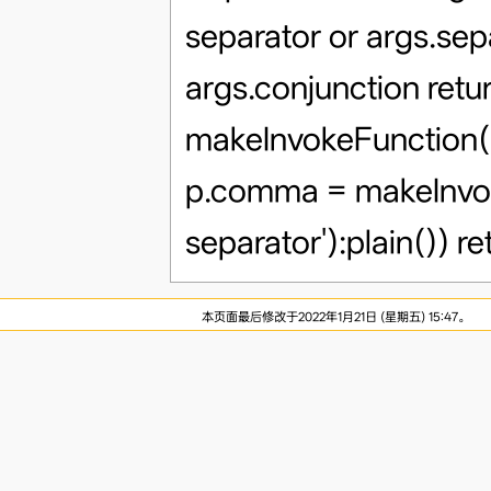
separator or args.sep
args.conjunction retu
makeInvokeFunction()
p.comma = makeInv
separator'):plain()) re
本页面最后修改于2022年1月21日 (星期五) 15:47。