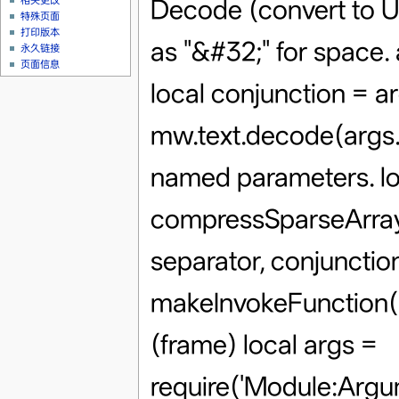
Decode (convert to 
相关更改
特殊页面
打印版本
as "&#32;" for space.
永久链接
页面信息
local conjunction = a
mw.text.decode(args.c
named parameters. lo
compressSparseArray(a
separator, conjunction
makeInvokeFunction(se
(frame) local args =
require('Module:Argu