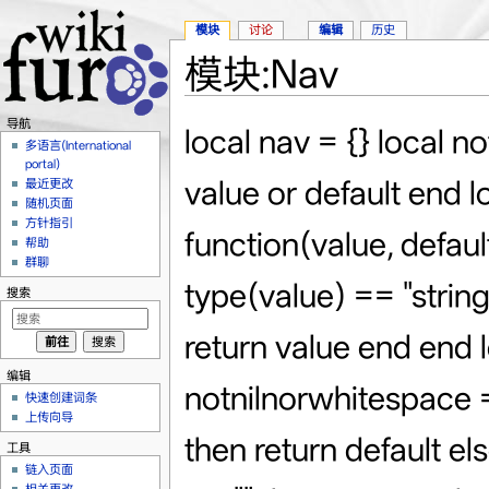
模块
讨论
编辑
历史
模块:Nav
跳转至：
导航
、
搜索
导航
local nav = {} local notnil = function(value, default) return value or default end local __nn = notnil local notnilnorempty = function(value, default) if value == nil then return default elseif type(value) == "string" and value == "" then return default else return value end end local __nne = notnilnorempty local notnilnorwhitespace = function(value, default) if value == nil then return default elseif type(value) == "string" then if value == "" then return value elseif mw.text.trim(value) == "" then return default else return value end else return value end end local __nnw = notnilnorwhitespace local notnilnoremptynorwhitespace = function(value, default) if value == nil then return default elseif type(value) == "string" and mw.text.trim(value) == "" then return default else return value end end local __nnew = notnilnoremptynorwhitespace local iif = function(condition, truevalue, falsevalue) if condition then return truevalue else return falsevalue end end --[[ 获取当前参数的序号，支持多个序号，且支持多种写法兼容。 pattern: 格式以正则表达式为基础，另增以下匹配符： % - 将自动替换成正则表达式的“(%d+)”，用以匹配这个位置上的序号。 %% - 将自动替换成正则表达式的“%”，用作正则表达式中“%”字符的转义。 返回： 【所有序号文本】 【所有序号数值】 注：以上每个值段都是一个独立的返回值列表项； 示例： paramname: prefix000infix10postfix08 pattern: ^prefix%infix%postfix%$ 返回：000 10 08 0 10 8 --]] local paramindexes = function(paramname, pattern) local indexes = { mw.ustring.match(paramname, mw.ustring.gsub(pattern, "%%%%?", function(m) if m == "%%" then return "%" else return "(%d+)" end end)) } local count = #indexes if count ~= 0 then for i = 1, count do indexes[i + count] = tonumber(indexes[i]) end return unpack(indexes) end end local indexedparamvalue = function(args, pattern, raw, index, rawfunc, indexfunc) if args == nil or pattern == nil or raw == nil or index == nil then return nil end if rawfunc ~= nil and indexfunc == nil then indexfunc = rawfunc end rawfunc = rawfunc or __nnew indexfunc = indexfunc or __nnew if type(raw) ~= "table" then raw = { raw } end if type(index) ~= "table" then index = { index } end local i = 0 rawname = mw.ustring.gsub(pattern, "%%%%?", function(m) if m == "%%" then return "%" else i = i + 1 return tostring(raw[i] or "") end end) rawvalue = args[rawname] local result = rawfunc(rawvalue) if result then return result end i = 0 indexname = mw.ustring.gsub(pattern, "%%%%?", function(m) if m == "%%" then return "%" else i = i + 1 return tostring(index[i] or "") end end) indexvalue = args[indexname] result = indexfunc(indexvalue) if result then return result end local fuzzyMatchingOn = __nnew(args.fuzzyMatchingOn, "no") == "yes" -- 模糊匹配。 if not fuzzyMatchingOn then return nil end -- 不启用参数名模糊匹配时处理流程到此结束。 -- 开始进行参数名模糊匹配。 -- 由于大多数参数名格式均为“【名称】【数字序号】”，将【名称】前缀作为第一道筛选程序将会减少耗时的正则匹配函数运行次数，大大优化代码运行效率。 local prefixpos = 1 local v1, v2 = 1, 0 while true do local v1, v2 = mw.ustring.find(pattern, "%%+", v1) if v1 == nil then prefixpos = mw.ustring.len(pattern) + 1 break elseif (v2 - v1) % 2 == 0 then prefixpos = v2 break else v1 = v2 + 1 end end local prefix = mw.ustring.gs
多语言(International
portal)
最近更改
随机页面
方针指引
帮助
群聊
搜索
编辑
快速创建词条
上传向导
工具
链入页面