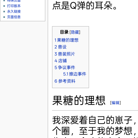
特殊页面
点是Q弹的耳朵。
打印版本
永久链接
页面信息
目录
[
隐藏
]
1
果糖的理想
2
兽设
3
兽装照片
4
店铺
5
争议事件
5.1
擦边事件
6
参考资料
果糖的理想
[
编辑
]
我深爱着自己的崽子
个圈，至于我的梦想