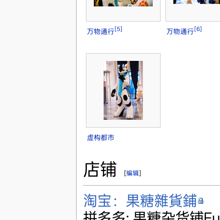
[5]
[6]
万物通行
万物通行
虚构都市
店铺
[
编辑
]
淘宝：果糖雜貨鋪
拼多多: 果糖杂货铺Fur