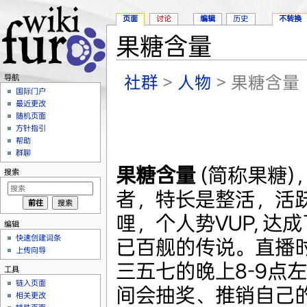
页面
讨论
编辑
历史
不转换
果糖含量
跳转至：
导航
、
搜索
社群
>
人物
> 果糖含量
导航
国际门户
最近更改
随机页面
方针指引
帮助
群聊
果糖含量
(简称果糖)
搜索
者，特长是整活，活
哩，个人势VUP, 达
编辑
快速创建词条
已百舰的传说。直播
上传向导
三五七的晚上8-9点
工具
链入页面
间会抽奖、推销自己
相关更改