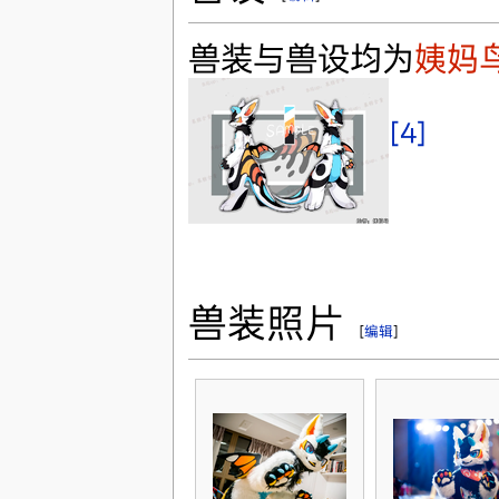
兽装与兽设均为
姨妈
[4]
兽装照片
[
编辑
]