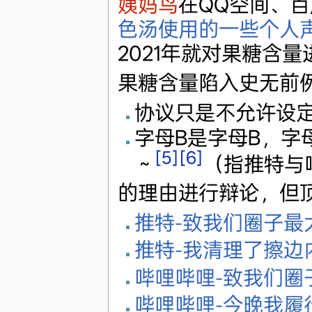
姨妈鸟
在QQ空间、
色汤使用的一些个人
2021年就对果糖含量
果糖含量陷入史无前
协议只是不允许设
字母B是字母B，字
[5]
[6]
～
（指推特与
的理由进行辩论，但
推特-致我们圈子最
推特-我清理了擦边
哔哩哔哩-致我们圈
哔哩哔哩-今晚我履