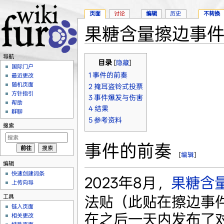
页面
讨论
编辑
历史
不转换
果糖含量擦边事
跳转至：
导航
、
搜索
导航
目录
[
隐藏
]
国际门户
1
事件的前奏
最近更改
随机页面
2
掩耳盗铃式投票
方针指引
3
事件爆发与伤害
帮助
4
结果
群聊
5
参考资料
搜索
事件的前奏
[
编辑
]
编辑
快速创建词条
2023年8月，
果糖含
上传向导
工具
法贴（此贴在擦边事
链入页面
在之后一天内发布了
相关更改