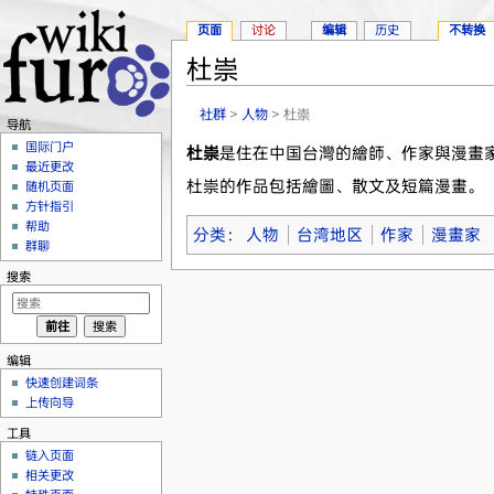
页面
讨论
编辑
历史
不转换
杜崇
跳转至：
导航
、
搜索
社群
>
人物
> 杜崇
导航
国际门户
杜崇
是住在中国台灣的繪師、作家與漫畫
最近更改
杜崇的作品包括繪圖、散文及短篇漫畫。
随机页面
方针指引
帮助
分类
：
人物
台湾地区
作家
漫畫家
群聊
搜索
编辑
快速创建词条
上传向导
工具
链入页面
相关更改