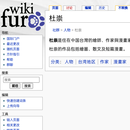
页面
讨论
编辑
历史
不转换
杜崇
跳转至：
导航
、
搜索
社群
>
人物
> 杜崇
导航
国际门户
杜崇
是住在中国台灣的繪師、作家與漫畫
最近更改
杜崇的作品包括繪圖、散文及短篇漫畫。
随机页面
方针指引
帮助
分类
：
人物
台湾地区
作家
漫畫家
群聊
搜索
编辑
快速创建词条
上传向导
工具
链入页面
相关更改