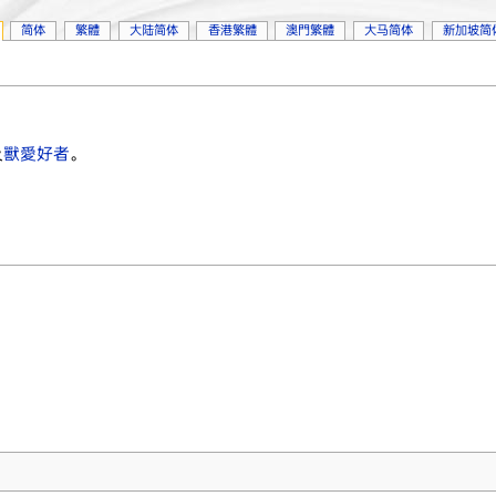
简体
繁體
大陆简体
香港繁體
澳門繁體
大马简体
新加坡简
及
獸愛好者
。