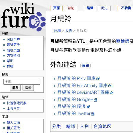
页面
讨论
编辑
历史
不转换
月緹羚
跳转至：
导航
、
搜索
社群
>
人物
> 月緹羚
导航
国际门户
月緹羚
簡稱為
YTL
，是中国台灣的
獸繪師
最近更改
月緹羚喜歡欣賞動作電影及科幻小說。
随机页面
方针指引
帮助
外部連結
[
编辑
]
群聊
搜索
月緹羚 的 Pixiv 圖庫
月緹羚 的 Fur Affinity 圖庫
月緹羚 的 deviantART 圖庫
编辑
月緹羚 的 Google+
快速创建词条
月緹羚 的 噗浪
上传向导
月緹羚 的 Twitter
工具
链入页面
分类
：
繪師
人物
台湾地区
相关更改