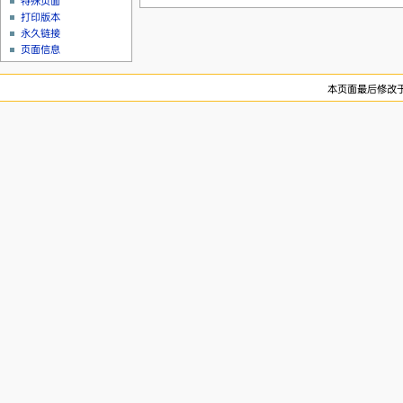
特殊页面
打印版本
永久链接
页面信息
本页面最后修改于20